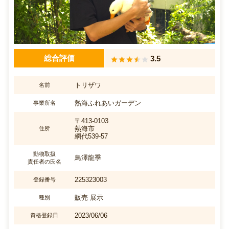
総合評価
3.5
トリザワ
名前
熱海ふれあいガーデン
事業所名
〒413-0103
熱海市
住所
網代539-57
動物取扱
鳥澤龍季
責任者の氏名
225323003
登録番号
販売 展示
種別
2023/06/06
資格登録日