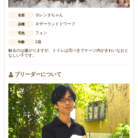
ヨレンタちゃん
名前
ネザーランドドワーフ
品種
フォン
毛色
2歳
年齢
触るのは嫌がりますが、トイレは完ぺきでケージ内がきれいなおと
なしい子です。
ブリーダーについて