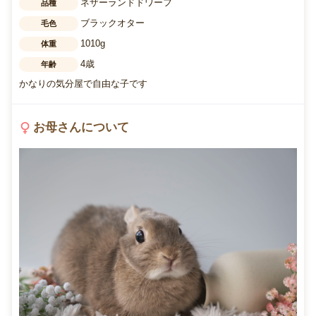
ネザーランドドワーフ
品種
ブラックオター
毛色
1010g
体重
4歳
年齢
かなりの気分屋で自由な子です
お母さんについて