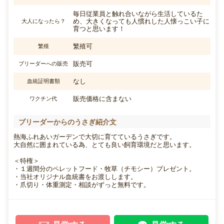
毎日従業員と触れ合いながら生活しているた
め、大きくなっても人慣れした人懐っこい子に
大人になったら？
育つと思います！
繁殖可
繁殖
販売可
ブリーダーへの販売
なし
血統証明書類
販売価格に含まない
ワクチン代
ブリーダーからのうさぎ紹介文
熱海ふれあいガーデンで大切に育てているうさぎです。
大自然に囲まれている為、とても良い飼育環境だと思います。
＜特権＞
・１週間分のペレットフード・牧草（チモシー）プレゼント。
・当社オリジナル血統書をお渡しします。
・爪切り・体重測定・相談がずっと無料です。