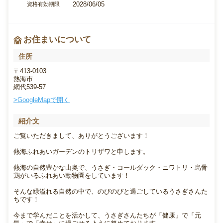
2028/06/05
資格有効期限
お住まいについて
住所
〒413-0103
熱海市
網代539-57
>GoogleMapで開く
紹介文
ご覧いただきまして、ありがとうございます！
熱海ふれあいガーデンのトリザワと申します。
熱海の自然豊かな山奥で、うさぎ・コールダック・ニワトリ・烏骨
鶏がいるふれあい動物園をしています！
そんな緑溢れる自然の中で、のびのびと過ごしているうさぎさんた
ちです！
今まで学んだことを活かして、うさぎさんたちが「健康」で「元