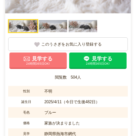
このうさぎをお気に入り登録する
見学する
見学する
24時間365日OK!
24時間365日OK!
閲覧数 504人
不明
性別
2025/4/11（今日で生後482日）
誕生日
ブルー
毛色
家族が決まりました
価格
静岡県熱海市網代
見学