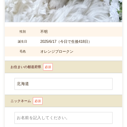
不明
性別
2025/6/17（今日で生後418日）
誕生日
オレンジブロークン
毛色
お住まいの都道府県
必須
ニックネーム
必須